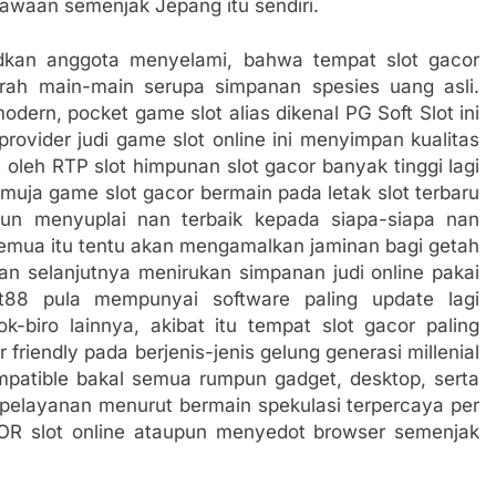
awaan semenjak Jepang itu sendiri.
dkan anggota menyelami, bahwa tempat slot gacor
rah main-main serupa simpanan spesies uang asli.
dern, pocket game slot alias dikenal PG Soft Slot ini
rovider judi game slot online ini menyimpan kualitas
ut oleh RTP slot himpunan slot gacor banyak tinggi lagi
uja game slot gacor bermain pada letak slot terbaru
 menyuplai nan terbaik kepada siapa-siapa nan
Semua itu tentu akan mengamalkan jaminan bagi getah
an selanjutnya menirukan simpanan judi online pakai
ot88 pula mempunyai software paling update lagi
biro lainnya, akibat itu tempat slot gacor paling
riendly pada berjenis-jenis gelung generasi millenial
mpatible bakal semua rumpun gadget, desktop, serta
 pelayanan menurut bermain spekulasi terpercaya per
R slot online ataupun menyedot browser semenjak