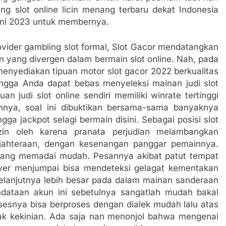
ng slot online licin menang terbaru dekat Indonesia
ini 2023 untuk membernya.
ovider gambling slot formal, Slot Gacor mendatangkan
an yang divergen dalam bermain slot online. Nah, pada
, menyediakan tipuan motor slot gacor 2022 berkualitas
ngga Anda dapat bebas menyeleksi mainan judi slot
 judi slot online sendiri memiliki winrate tertinggi
innya, soal ini dibuktikan bersama-sama banyaknya
a jackpot selagi bermain disini. Sebagai posisi slot
zin oleh karena pranata perjudian melambangkan
ejahteraan, dengan kesenangan panggar pemainnya.
erbilang memadai mudah. Pesannya akibat patut tempat
ayer menjumpai bisa mendeteksi gelagat kementakan
elanjutnya lebih besar pada dalam mainan sanderaan
endataan akun ini sebetulnya sangatlah mudah bakal
osesnya bisa berproses dengan dialek mudah lalu atas
gak kekinian. Ada saja nan menonjol bahwa mengenai