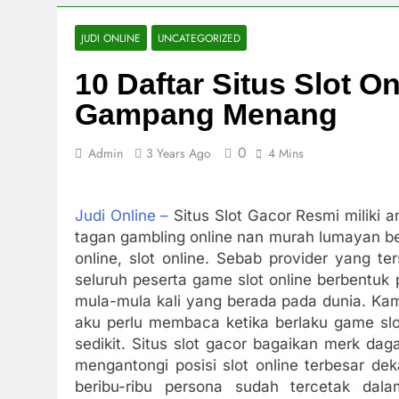
1 Year Ago
Starlight Pr
JUDI ONLINE
UNCATEGORIZED
2 Years Ago
10 Daftar Situs Slot O
Tundra’s Fort
2 Years Ago
Gampang Menang
Book of Yule
2 Years Ago
0
Admin
3 Years Ago
4 Mins
1K Yeti – Me
2 Years Ago
Judi Online –
Situs Slot Gacor Resmi miliki
tagan gambling online nan murah lumayan berku
online, slot online. Sebab provider yang te
seluruh peserta game slot online berbentuk p
mula-mula kali yang berada pada dunia. Ka
aku perlu membaca ketika berlaku game slot
sedikit. Situs slot gacor bagaikan merk dag
mengantongi posisi slot online terbesar d
beribu-ribu persona sudah tercetak da