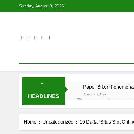
Skip
Sunday, August 9, 2026
to
content
Paper Biker: Fenomena 
7 Months Ago
HEADLINES
Kingdom of th
1 Year Ago
Ganesha Fort
Home
Uncategorized
10 Daftar Situs Slot On
1 Year Ago
Sweet Powern