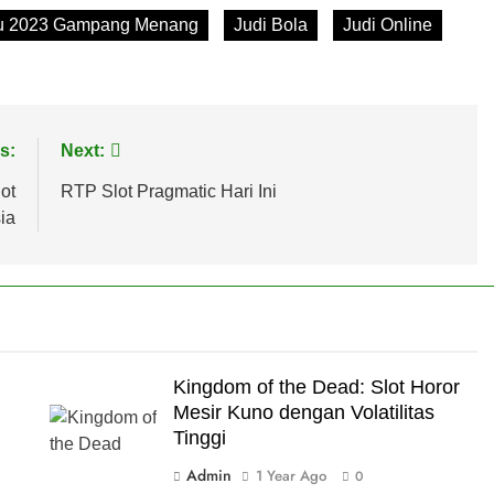
baru 2023 Gampang Menang
Judi Bola
Judi Online
s:
Next:
ot
RTP Slot Pragmatic Hari Ini
ia
Kingdom of the Dead: Slot Horor
Mesir Kuno dengan Volatilitas
Tinggi
Admin
1 Year Ago
0