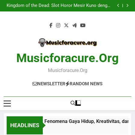
Paper Biker: Fenomena Gaya Hidup, Kreativitas, dan
Skip
Tren Visual di Era Modern
Kingdom of the Dead: Slot Horor Mesir Kuno dengan
to
Volatilitas Tinggi
Ganesha Fortune: Slot Bertema Spiritualitas India
dengan Keberuntungan Besar
Sweet Powernudge: Slot Manis dengan Mekanisme
content
Inovatif
Paper Biker: Fenomena Gaya Hidup, Kreativitas, dan
Tren Visual di Era Modern
Kingdom of the Dead: Slot Horor Mesir Kuno dengan
Volatilitas Tinggi
Ganesha Fortune: Slot Bertema Spiritualitas India
dengan Keberuntungan Besar
Sweet Powernudge: Slot Manis dengan Mekanisme
Inovatif
Musicforacure.org
Musicforacure.org
NEWSLETTER
RANDOM NEWS
Paper Biker: Fenomena Gaya Hidup, Kreativitas, dan Tre
HEADLINES
7 Months Ago