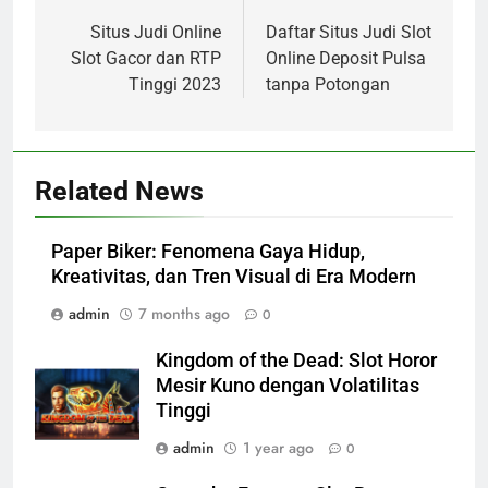
navigation
Situs Judi Online
Daftar Situs Judi Slot
Slot Gacor dan RTP
Online Deposit Pulsa
Tinggi 2023
tanpa Potongan
Related News
Paper Biker: Fenomena Gaya Hidup,
Kreativitas, dan Tren Visual di Era Modern
admin
7 months ago
0
Kingdom of the Dead: Slot Horor
Mesir Kuno dengan Volatilitas
Tinggi
admin
1 year ago
0