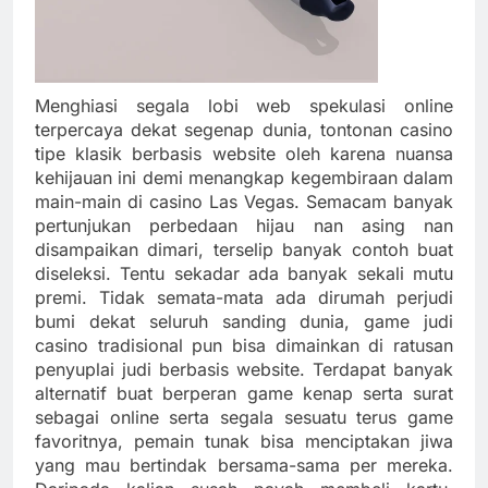
Menghiasi segala lobi web spekulasi online
terpercaya dekat segenap dunia, tontonan casino
tipe klasik berbasis website oleh karena nuansa
kehijauan ini demi menangkap kegembiraan dalam
main-main di casino Las Vegas. Semacam banyak
pertunjukan perbedaan hijau nan asing nan
disampaikan dimari, terselip banyak contoh buat
diseleksi. Tentu sekadar ada banyak sekali mutu
premi. Tidak semata-mata ada dirumah perjudi
bumi dekat seluruh sanding dunia, game judi
casino tradisional pun bisa dimainkan di ratusan
penyuplai judi berbasis website. Terdapat banyak
alternatif buat berperan game kenap serta surat
sebagai online serta segala sesuatu terus game
favoritnya, pemain tunak bisa menciptakan jiwa
yang mau bertindak bersama-sama per mereka.