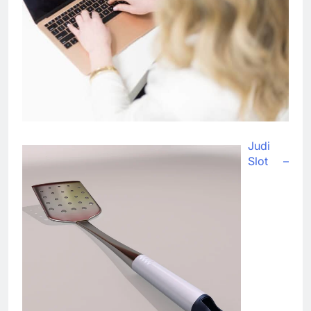
Judi
Slot –