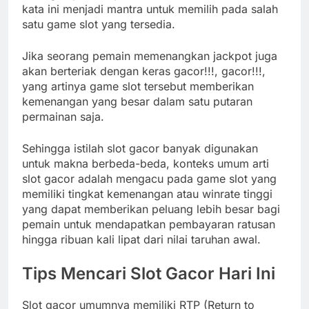
kata ini menjadi mantra untuk memilih pada salah
satu game slot yang tersedia.
Jika seorang pemain memenangkan jackpot juga
akan berteriak dengan keras gacor!!!, gacor!!!,
yang artinya game slot tersebut memberikan
kemenangan yang besar dalam satu putaran
permainan saja.
Sehingga istilah slot gacor banyak digunakan
untuk makna berbeda-beda, konteks umum arti
slot gacor adalah mengacu pada game slot yang
memiliki tingkat kemenangan atau winrate tinggi
yang dapat memberikan peluang lebih besar bagi
pemain untuk mendapatkan pembayaran ratusan
hingga ribuan kali lipat dari nilai taruhan awal.
Tips Mencari Slot Gacor Hari Ini
Slot gacor umumnya memiliki RTP (Return to