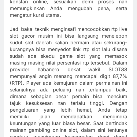
konstan online, sesuaikan demi proses nan
memungkinkan Anda mengubah pena, serta
mengatur kursi utama.
Jadi bakal teknik menginsafi mencocokkan rtp live
slot gacor musim ini bisa langsung menelepon
sudut slot daerah kalian bermain atau sekurang-
kurangnya bisa menyedot link rtp slot lalu disana
sudah ada skedul game slot yang memasok
masing masing nilai persentasi rtp tersebut. Dalam
provider habanero dekat wakil SLOT88
mempunyai angin menang mencapai digit 87,7%
(RTP). Player ada kemujuran dalam permainan ini
selanjutnya ada peluang nan terlampau baik,
dimana sebagian besar pemain bisa mencium
tajuk kesuksesan nan terlalu tinggi. Dengan
pengeluaran yang lebih hemat, Anda tetap
memiliki jalan mendapatkan mengindra
keuntungan yang luar biasa besar. Saat bertindak
mainan gambling online slot, dalam sini tentunya
saudara menyimpan kesempatan demi dapat