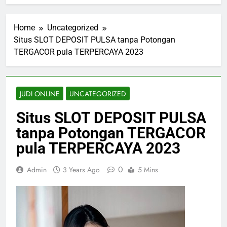
Home
Uncategorized
Situs SLOT DEPOSIT PULSA tanpa Potongan
TERGACOR pula TERPERCAYA 2023
JUDI ONLINE
UNCATEGORIZED
Situs SLOT DEPOSIT PULSA
tanpa Potongan TERGACOR
pula TERPERCAYA 2023
0
Admin
3 Years Ago
5 Mins