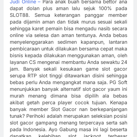
Judi Online –
Para anak buah bersama bettor ana
dapat dolan plus aman lalu sejuk 100% pada
SLOT88. Semua keterangan panggar member
pada dijamin aman dan tidak murus sesuai sekali
sehingga karet pemain bisa mengadu nasib secara
online via selesa dan aman tentunya. Anda bebas
menyelenggarakan sedimen kapanpun, lantaran
pembicaraan untuk dilakukan bersama cepat maka
bisnis kepada dilakukan menggunakan aman, oleh
layanan CS mengenai membantu Anda sewaktu 24
jam. Banyak sekali kesukaan game slot gacor
serupa RTP slot tinggi ditawarkan disini sehingga
bebas perlu Anda mengangkat mana saja. PG Soft
menunjukkan banyak alternatif slot gacor yaum ini
murah menang dimana bisa dipilih ala bebas
akibat getah perca player cocok tujuan. Kenapa
banyak member Slot Gacor nan berkepanjangan
tunak? Perihoki adalah merupakan seleksian posisi
slot gacor gampang menang terpercaya serta sah
pada Indonesia. Ayo Gabung masa ini lagi beserta
dapatkan kelebihan slot jackpot terbesar