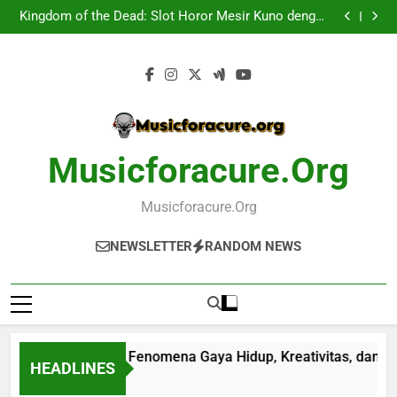
Paper Biker: Fenomena Gaya Hidup, Kreativitas, dan
Skip
Tren Visual di Era Modern
Kingdom of the Dead: Slot Horor Mesir Kuno dengan
to
Volatilitas Tinggi
Ganesha Fortune: Slot Bertema Spiritualitas India
dengan Keberuntungan Besar
Sweet Powernudge: Slot Manis dengan Mekanisme
content
Inovatif
Paper Biker: Fenomena Gaya Hidup, Kreativitas, dan
Tren Visual di Era Modern
Kingdom of the Dead: Slot Horor Mesir Kuno dengan
Volatilitas Tinggi
Ganesha Fortune: Slot Bertema Spiritualitas India
dengan Keberuntungan Besar
Sweet Powernudge: Slot Manis dengan Mekanisme
Inovatif
Musicforacure.org
Musicforacure.org
NEWSLETTER
RANDOM NEWS
Paper Biker: Fenomena Gaya Hidup, Kreativitas, dan Tren
HEADLINES
7 Months Ago