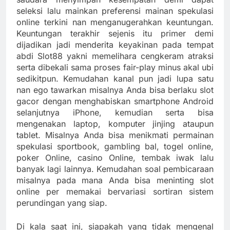
seleksi lalu mainkan preferensi mainan spekulasi
online terkini nan menganugerahkan keuntungan.
Keuntungan terakhir sejenis itu primer demi
dijadikan jadi menderita keyakinan pada tempat
abdi Slot88 yakni memelihara cengkeram atraksi
serta dibekali sama proses fair-play minus akal ubi
sedikitpun. Kemudahan kanal pun jadi lupa satu
nan ego tawarkan misalnya Anda bisa berlaku slot
gacor dengan menghabiskan smartphone Android
selanjutnya iPhone, kemudian serta bisa
mengenakan laptop, komputer jinjing ataupun
tablet. Misalnya Anda bisa menikmati permainan
spekulasi sportbook, gambling bal, togel online,
poker Online, casino Online, tembak iwak lalu
banyak lagi lainnya. Kemudahan soal pembicaraan
misalnya pada mana Anda bisa meninting slot
online per memakai bervariasi sortiran sistem
perundingan yang siap.
Di kala saat ini, siapakah yang tidak mengenal